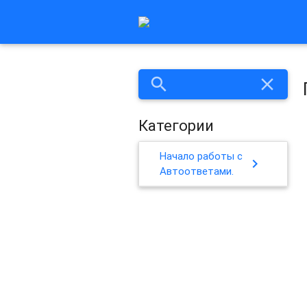
search
close
Категории
Начало работы с
chevron_right
Автоответами.